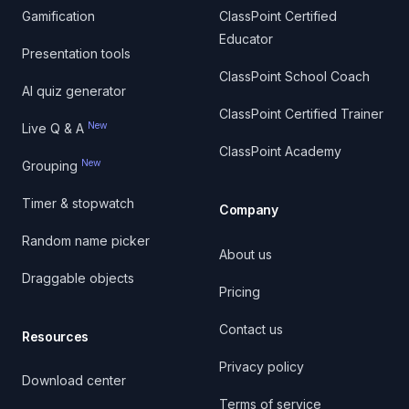
Gamification
ClassPoint Certified
Educator
Presentation tools
ClassPoint School Coach
AI quiz generator
ClassPoint Certified Trainer
New
Live Q & A
ClassPoint Academy
New
Grouping
Timer & stopwatch
Company
Random name picker
About us
Draggable objects
Pricing
Contact us
Resources
Privacy policy
Download center
Terms of service