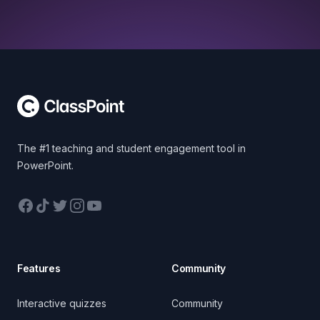
Footer
The #1 teaching and student engagement tool in
PowerPoint.
Facebook
TikTok
Twitter
Instagram
YouTube
Features
Community
Interactive quizzes
Community