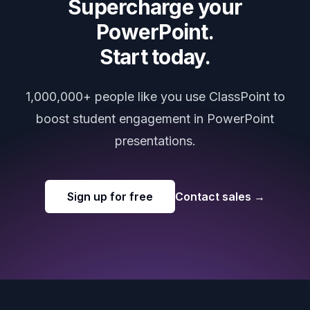
Supercharge your
PowerPoint.
Start today.
1,000,000+ people like you use ClassPoint to
boost student engagement in PowerPoint
presentations.
Sign up for free
Contact sales
→
Footer