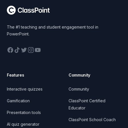
The #1 teaching and student engagement tool in
PowerPoint.
Facebook
TikTok
Twitter
Instagram
YouTube
Features
Community
Interactive quizzes
Community
Gamification
ClassPoint Certified
Educator
Presentation tools
ClassPoint School Coach
AI quiz generator