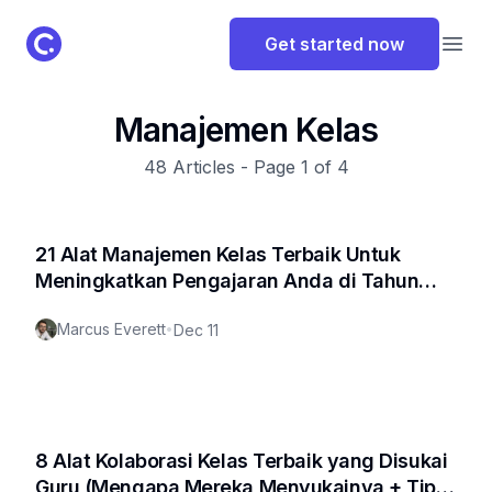
ClassPoint Logo
Get started now
Open
Manajemen Kelas
48
Articles - Page
1
of
4
21 Alat Manajemen Kelas Terbaik Untuk
Meningkatkan Pengajaran Anda di Tahun
2025 (Pembaruan Terbaru)
Marcus Everett
•
Dec 11
8 Alat Kolaborasi Kelas Terbaik yang Disukai
Guru (Mengapa Mereka Menyukainya + Tips