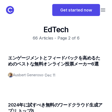
ClassPoint Logo
Get started now
Open
EdTech
66
Articles - Page
2
of
6
エンゲージメントとフィードバックを高めるた
めのベストな無料オンライン投票メーカー6選
Ausbert Generoso
•
Dec 11
2024年に試すべき無料のワードクラウド生成ア
プリ トップ8