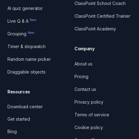
ClassPoint School Coach
AI quiz generator
ClassPoint Certified Trainer
New
Live Q & A
ClassPoint Academy
New
Grouping
Timer & stopwatch
Company
Random name picker
About us
Draggable objects
Pricing
Contact us
Resources
Privacy policy
Download center
Terms of service
Get started
Cookie policy
Blog