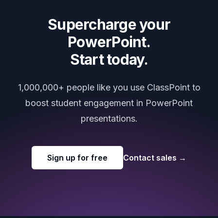
Supercharge your
PowerPoint.
Start today.
1,000,000+ people like you use ClassPoint to
boost student engagement in PowerPoint
presentations.
Sign up for free
Contact sales
→