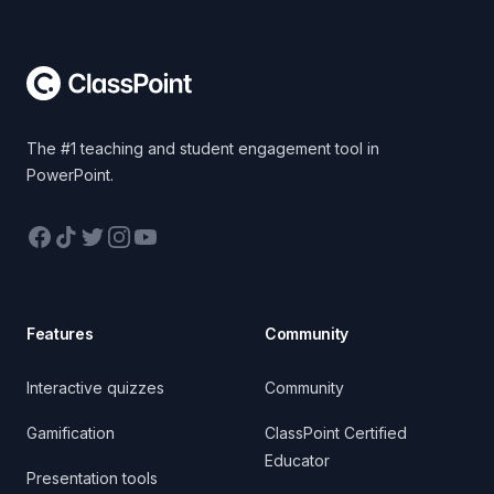
Footer
The #1 teaching and student engagement tool in
PowerPoint.
Facebook
TikTok
Twitter
Instagram
YouTube
Features
Community
Interactive quizzes
Community
Gamification
ClassPoint Certified
Educator
Presentation tools