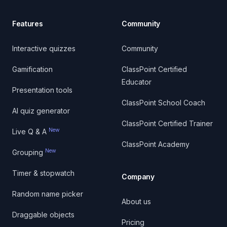
Features
Community
Interactive quizzes
Community
Gamification
ClassPoint Certified
Educator
Presentation tools
ClassPoint School Coach
AI quiz generator
ClassPoint Certified Trainer
New
Live Q & A
ClassPoint Academy
New
Grouping
Timer & stopwatch
Company
Random name picker
About us
Draggable objects
Pricing