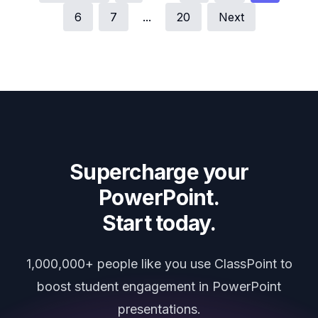
6
7
...
20
Next
Supercharge your
PowerPoint.
Start today.
1,000,000+ people like you use ClassPoint to
boost student engagement in PowerPoint
presentations.