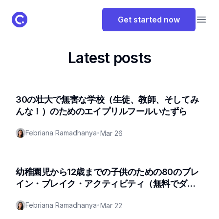
ClassPoint Logo
Get started now
Open
Latest posts
30の壮大で無害な学校（生徒、教師、そしてみ
んな！）のためのエイプリルフールいたずら
Febriana Ramadhanya
•
Mar 26
幼稚園児から12歳までの子供のための80のブレ
イン・ブレイク・アクティビティ（無料でダウ
ンロードできるPDF付き!）
Febriana Ramadhanya
•
Mar 22