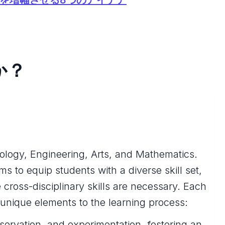
か？
logy, Engineering, Arts, and Mathematics.
ms to equip students with a diverse skill set,
 cross-disciplinary skills are necessary. Each
nique elements to the learning process:
servation, and experimentation, fostering an