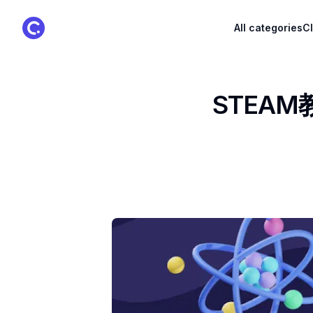
ClassPoint Logo
All categories
C
STEA