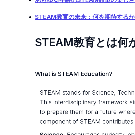
STEAM教育の未来：何を期待するか
STEAM教育とは何
What is STEAM Education?
STEAM stands for Science, Techno
This interdisciplinary framework ai
to prepare them for a future where
component of STEAM contributes u
Science
: Encourages curiosity, ob