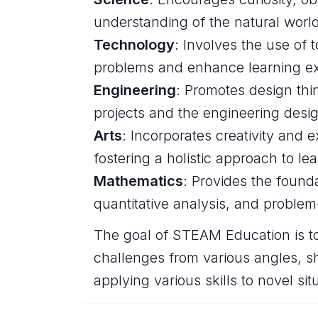
understanding of the natural world
Technology
: Involves the use of t
problems and enhance learning e
Engineering
: Promotes design th
projects and the engineering desi
Arts
: Incorporates creativity and 
fostering a holistic approach to lea
Mathematics
: Provides the founda
quantitative analysis, and problem
The goal of STEAM Education is to
challenges from various angles, sh
applying various skills to novel sit