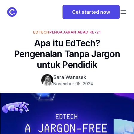
ClassPoint Logo
Get started now
Open
EDTECH
PENGAJARAN ABAD KE-21
Apa itu EdTech?
Pengenalan Tanpa Jargon
untuk Pendidik
Sara Wanasek
November 05, 2024