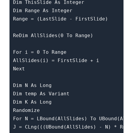
Dim ThisSlide As Integer

Dim Range As Integer

Range = (LastSlide - FirstSlide)

ReDim AllSlides(0 To Range)

For i = 0 To Range

AllSlides(i) = FirstSlide + i

Next

Dim N As Long

Dim temp As Variant

Dim K As Long

Randomize

For N = LBound(AllSlides) To UBound(AllSl
J = CLng(((UBound(AllSlides) - N) * Rnd) 