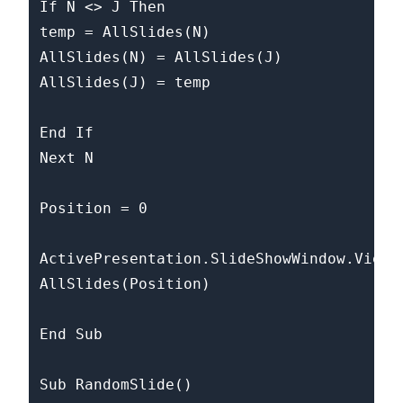
If N <> J Then

temp = AllSlides(N)

AllSlides(N) = AllSlides(J)

AllSlides(J) = temp

End If

Next N

Position = 0

ActivePresentation.SlideShowWindow.View.G
AllSlides(Position)

End Sub

Sub RandomSlide()
