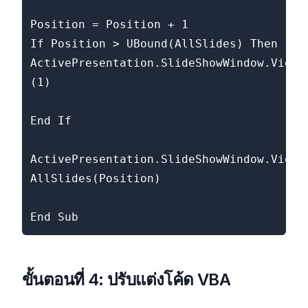
Position = Position + 1

If Position > UBound(AllSlides) Then

ActivePresentation.SlideShowWindow.View.G
(1)

End If

ActivePresentation.SlideShowWindow.View.G
AllSlides(Position)

End Sub
ขั้นตอนที่ 4: ปรับแต่งโค้ด VBA