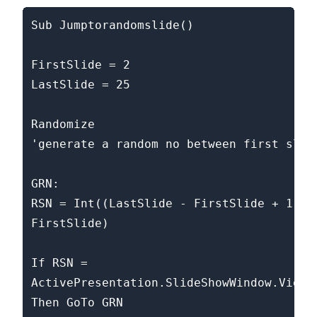
Sub Jumptorandomslide()

FirstSlide = 2

LastSlide = 25

Randomize

'generate a random no between first slide
GRN:

RSN = Int((LastSlide - FirstSlide + 1) * 
FirstSlide)

If RSN = 
ActivePresentation.SlideShowWindow.View.S
Then GoTo GRN
