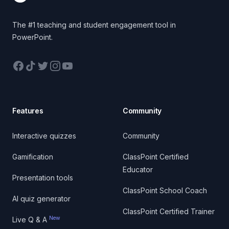
The #1 teaching and student engagement tool in
PowerPoint.
Facebook
TikTok
Twitter
Instagram
YouTube
Features
Community
Interactive quizzes
Community
Gamification
ClassPoint Certified
Educator
Presentation tools
ClassPoint School Coach
AI quiz generator
ClassPoint Certified Trainer
New
Live Q & A