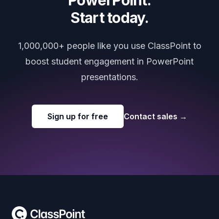
Start today.
1,000,000+ people like you use ClassPoint to
boost student engagement in PowerPoint
presentations.
Sign up for free
Contact sales
→
Footer