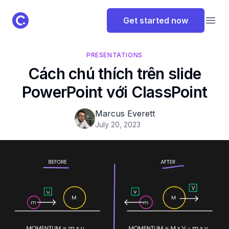
ClassPoint Logo
Get started now
Open
PRESENTATIONS
Cách chú thích trên slide
PowerPoint với ClassPoint
Marcus Everett
July 20, 2023