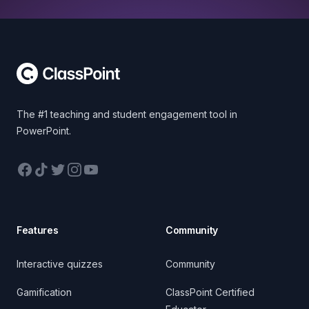
Footer
The #1 teaching and student engagement tool in
PowerPoint.
Facebook
TikTok
Twitter
Instagram
YouTube
Features
Community
Interactive quizzes
Community
Gamification
ClassPoint Certified