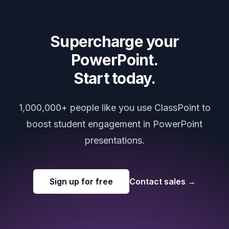
Supercharge your
PowerPoint.
Start today.
1,000,000+ people like you use ClassPoint to
boost student engagement in PowerPoint
presentations.
Sign up for free
Contact sales
→