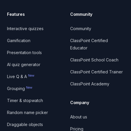
Features
Community
Interactive quizzes
Community
Gamification
ClassPoint Certified
Educator
Presentation tools
ClassPoint School Coach
AI quiz generator
ClassPoint Certified Trainer
New
Live Q & A
ClassPoint Academy
New
Grouping
Timer & stopwatch
Company
Random name picker
About us
Draggable objects
Pricing