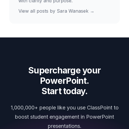
with clarity and purpose.
View all posts by
Sara Wanasek
→
Supercharge your
PowerPoint.
Start today.
1,000,000+ people like you use ClassPoint to
boost student engagement in PowerPoint
presentations.