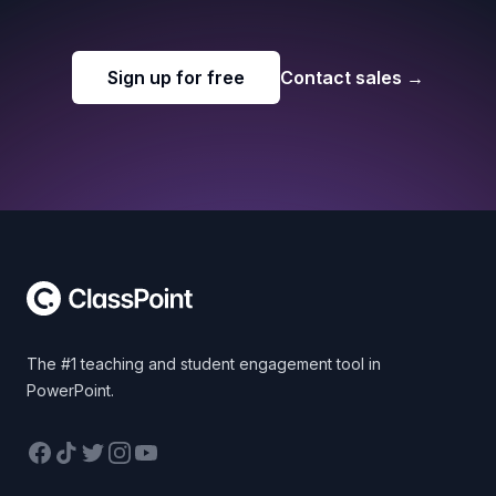
Sign up for free
Contact sales
→
Footer
The #1 teaching and student engagement tool in
PowerPoint.
Facebook
TikTok
Twitter
Instagram
YouTube