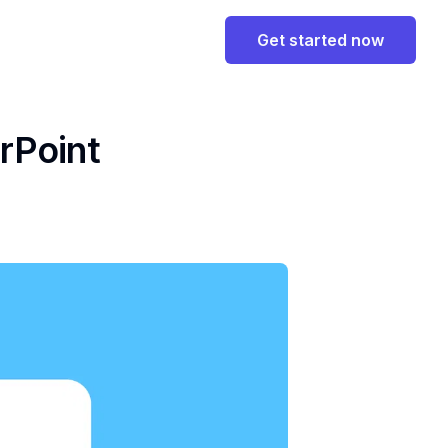
Get started now
oint