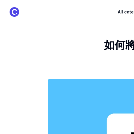
ClassPoint Logo
All cat
如何將