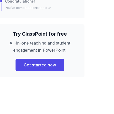
Congratulations!
You’ve completed this topic 🎉
Try ClassPoint for free
All-in-one teaching and student
engagement in PowerPoint.
Get started now