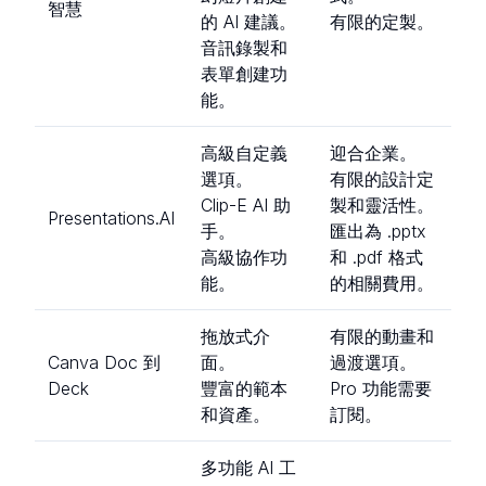
智慧
的 AI 建議。
有限的定製。
音訊錄製和
表單創建功
能。
高級自定義
迎合企業。
選項。
有限的設計定
Clip-E AI 助
製和靈活性。
Presentations.AI
手。
匯出為 .pptx
高級協作功
和 .pdf 格式
能。
的相關費用。
拖放式介
有限的動畫和
Canva Doc 到
面。
過渡選項。
Deck
豐富的範本
Pro 功能需要
和資產。
訂閱。
多功能 AI 工