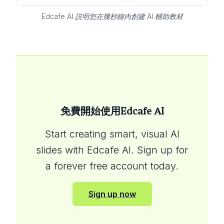
Edcafe AI 説明您在幾秒鐘內創建 AI 輔助教材
免費開始使用Edcafe AI
Start creating smart, visual AI
slides with Edcafe AI. Sign up for
a forever free account today.
Sign up now