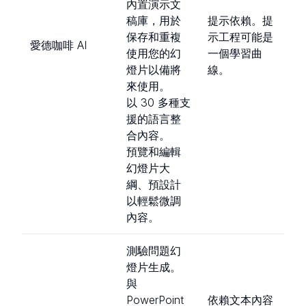
內置演示文
稿庫，用於
提示依賴。提
保存和重複
示工程可能是
愛德咖啡 AI
使用您的幻
一個學習曲
燈片以備將
線。
來使用。
以 30 多種支
援的語言整
合內容。
預覽和編輯
幻燈片大
綱、預設計
以輕鬆微調
內容。
測驗問題幻
燈片生成。
與
PowerPoint
依賴文本內容