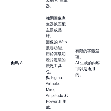
器。
強調圖像產
生器以匹配
主題或品
牌。
圖像的 Web
搜尋功能。
有限的字體選
用於高級幻
項。
燈片定製的
伽瑪 AI
AI 生成的內容
廣泛工具
可以是通用
包。
的。
與 Figma、
Airtable、
Miro、
Amplitude 和
PowerBI 集
成。