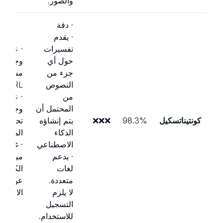
والصور.
· دقة
· يقدم
تفسيرات
· عدم
حول أي
وجود م
جزء من
مسح
النصوص
URL.
من
· عدم
المحتمل أن
وجود م
كونتيناتسكيل
98.3%
❌❌❌
يتم إنشاؤه
تحميل
الذكاء
الملفات
الاصطناعي
· غياب
· يدعم
ميزة
لغات
الكشف
متعددة.
عن
لا يلزم
الانتحال
التسجيل
للاستخدام.