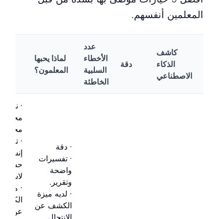
المعلمين أنفسهم.
عدد
كاشف
الأخطاء
لماذا يحبها
الذكاء
دقة
محدد
السلبية
المعلمون؟
الاصطناعي
الخاطئة
· نسخة
مجانية
محدودة
· تحتاج 
· دقة
إنشاء
· تفسيرات
حساب
واضحة
لاستخدا
وتقرير.
· ميزة
· لديه ميزة
الكشف
الكشف عن
عن
الانتحال