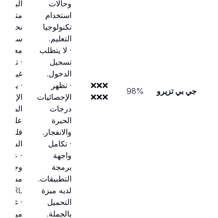
وحالات
البيانات
استخدام
متحيزة
تكنولوجيا
نحو ترك
التعليم.
سكانية
· لا يتطلب
معينة.
تسجيل
· تفسير
الدخول.
غير واض
❌❌❌
· تظهر
· يقتصر
جي بي تزيرو
98%
❌❌❌
الإحصائيات
الإصدار
درجات
المجاني
الحيرة
على عد
والانفجار.
قليل م
· تكامل
الشيكات
واجهة
· عدم
برمجة
وجود م
التطبيقات.
مسح
لديه ميزة
URL.
التحميل
· غياب
بالجملة.
ميزة