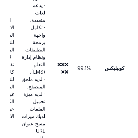
· يدعم
لغات
متعددة.
· الحد 
· تكامل
الاستخد
واجهة
اليومي
برمجة
للنسخة
التطبيقات
المجانية
ونظام إدارة
· لا يقد
❌❌❌
التعلم
تفسيرا
كوبيليكس
99.1%
❌❌
(LMS).
كافية
· لديه ملحق
للنصو
المتصفح.
البارزة.
· لديه ميزة
غياب م
تحميل
الكشف
الملفات.
عن
لديك ميزات
الانتحال
مسح عنوان
URL