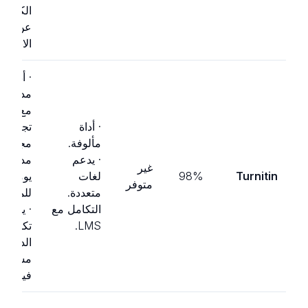
الكشف
عن
الانتحال
· أداة
مدفوعة
مع نسخ
· أداة
تجريبية
مألوفة.
مجانية
· يدعم
مدته
غير
Turnitin
98%
لغات
يوما
متوفر
متعددة.
للمعلمي
التكامل مع
· يمكن 
LMS.
تكون
الدقة
مشكوك
فيها.