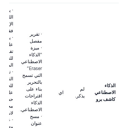
· يدعم
اللغة
الإنجليز
فقط.
· تقرير
· يقتصر
مفصل
على 3
· ميزة
تقارير
“الذكاء
للنسخة
الاصطناعي
المجانية
Eraser”
· تحتاج 
التي تسمح
التسجي
بالتحرير
الذكاء
للحصول
لم
بناء على
الاصطناعي
اي
على
يذكر.
اقتراحات
كاشف برو
حساب
الذكاء
مجاني
الاصطناعي.
لاستخدا
· مسح
· عدم
عنوان
وجود م