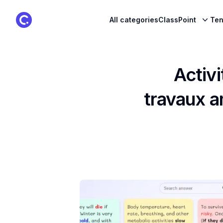
ClassPoint Logo
All categories
ClassPoint
Ten
Activi
travaux a