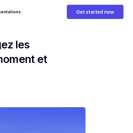
Get started now
sentations
gez les
 moment et