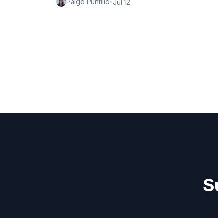
Paige Puntillo
•
Jul 12
S