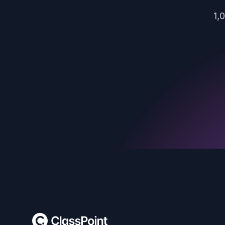
1,
Footer