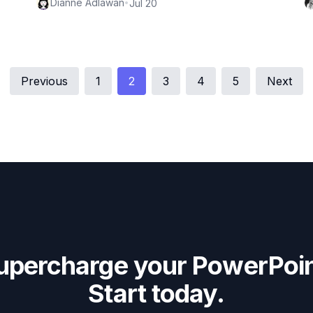
Dianne Adlawan
•
Jul 20
Previous
1
2
3
4
5
Next
upercharge your PowerPoin
Start today.