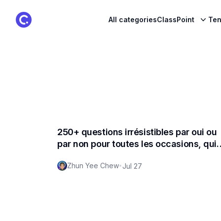
ClassPoint Logo
All categories
ClassPoint
Ten
250+ questions irrésistibles par oui ou
par non pour toutes les occasions, qui
laisseront votre foule en redemander !
Zhun Yee Chew
•
Jul 27