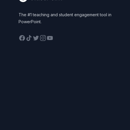
The #1 teaching and student engagement tool in
PowerPoint.
Facebook
TikTok
Twitter
Instagram
YouTube