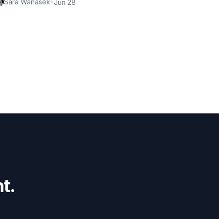
Sara Wanasek
•
Jun 28
t.