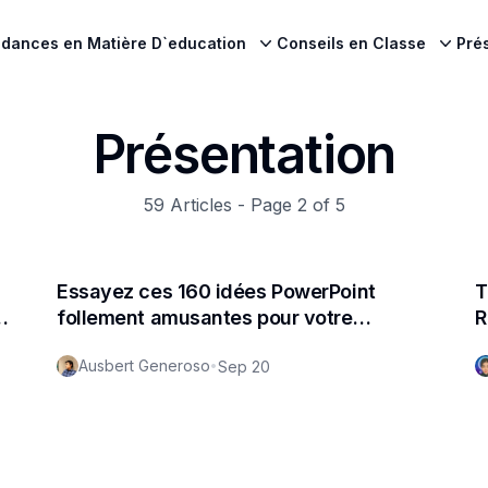
dances en Matière D`education
Conseils en Classe
Pré
Présentation
59
Articles - Page
2
of
5
Essayez ces 160 idées PowerPoint
T
follement amusantes pour votre
R
prochaine présentation
g
Ausbert Generoso
•
Sep 20