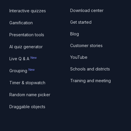
Download center
Interactive quizzes
Get started
Gamification
Blog
Presentation tools
Customer stories
AI quiz generator
YouTube
New
Live Q & A
Schools and districts
New
Grouping
Training and meeting
Timer & stopwatch
Random name picker
Draggable objects