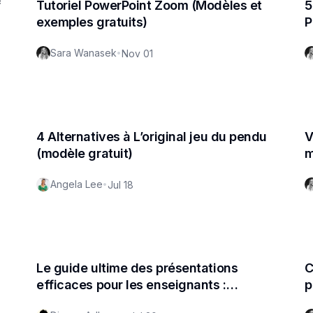
f
Tutoriel PowerPoint Zoom (Modèles et
5
exemples gratuits)
P
s
Sara Wanasek
•
Nov 01
4 Alternatives à L’original jeu du pendu
V
(modèle gratuit)
m
Angela Lee
•
Jul 18
Le guide ultime des présentations
C
efficaces pour les enseignants :
p
Stratégies et conseils
c