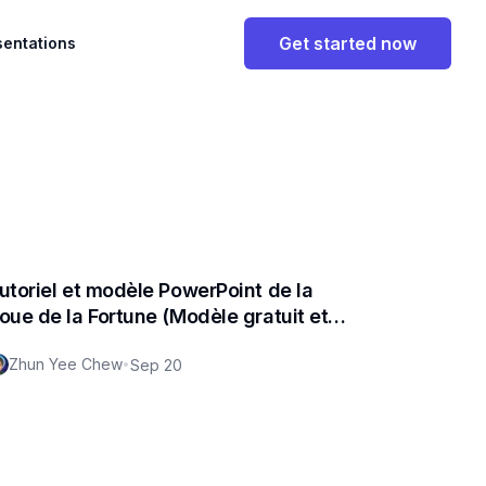
Get started now
sentations
utoriel et modèle PowerPoint de la
oue de la Fortune (Modèle gratuit et
uide étape par étape)
Zhun Yee Chew
•
Sep 20