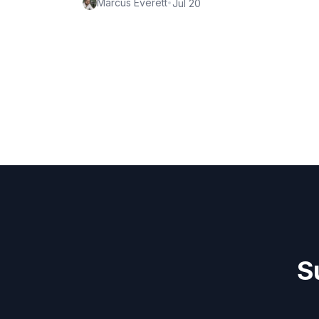
Marcus Everett
•
Jul 20
S