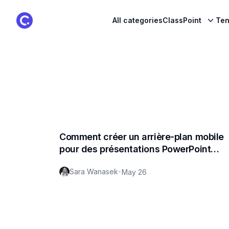
ClassPoint Logo
All categories
ClassPoint
Ten
Comment créer un arrière-plan mobile
pour des présentations PowerPoint
captivantes ?
Sara Wanasek
•
May 26