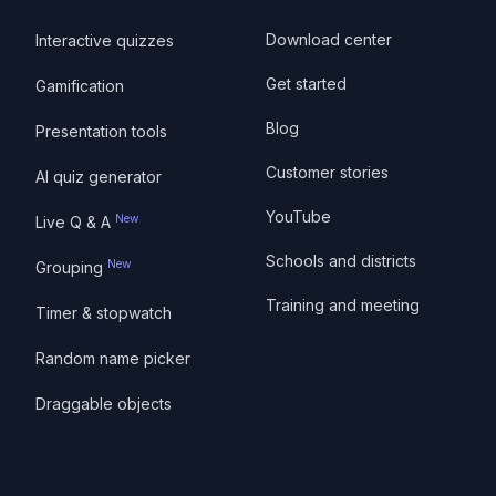
Download center
Interactive quizzes
Get started
Gamification
Blog
Presentation tools
Customer stories
AI quiz generator
YouTube
New
Live Q & A
Schools and districts
New
Grouping
Training and meeting
Timer & stopwatch
Random name picker
Draggable objects