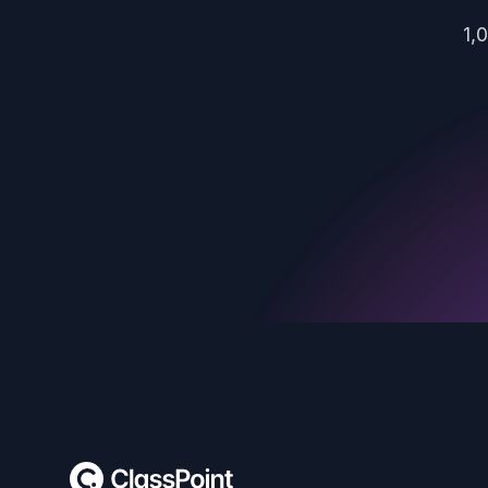
1,
Footer