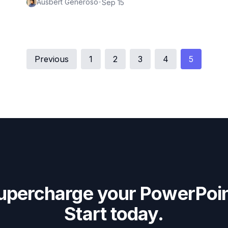
Ausbert Generoso
•
Sep 15
Previous
1
2
3
4
5
upercharge your PowerPoin
Start today.