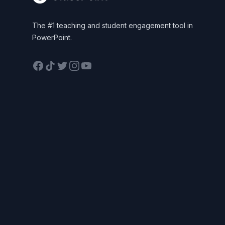
The #1 teaching and student engagement tool in
PowerPoint.
Facebook
TikTok
Twitter
Instagram
YouTube