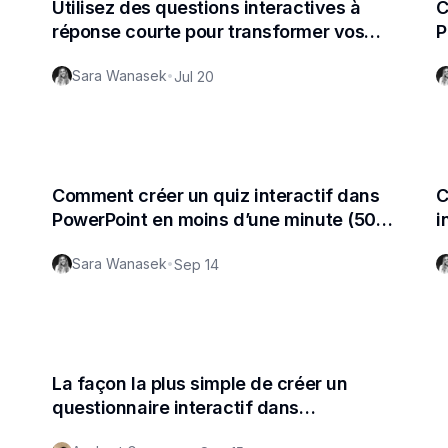
Utilisez des questions interactives à
C
réponse courte pour transformer vos
P
présentations PowerPoint
Sara Wanasek
•
Jul 20
Comment créer un quiz interactif dans
C
PowerPoint en moins d’une minute (50
i
cas d’utilisation)
Sara Wanasek
•
Sep 14
La façon la plus simple de créer un
questionnaire interactif dans
PowerPoint