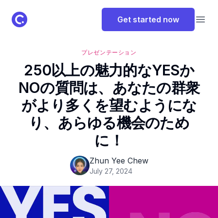
ClassPoint Logo
Get started now
Open
プレゼンテーション
250以上の魅力的なYESか
NOの質問は、あなたの群衆
がより多くを望むようにな
り、あらゆる機会のため
に！
Zhun Yee Chew
July 27, 2024