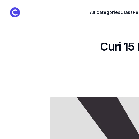
ClassPoint Logo
All categories
ClassPo
Curi 15