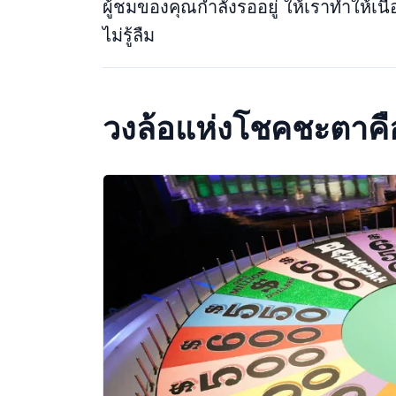
ผู้ชมของคุณกําลังรออยู่ ให้เราทําให
ไม่รู้ลืม
วงล้อแห่งโชคชะตาค