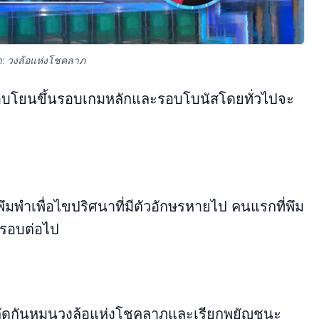
มา: วงล้อแห่งโชคลาภ
บโยนขึ้นรอบเกมหลักและรอบโบนัสโดยทั่วไปจะ
ี่พึมพําเพื่อไขปริศนาที่มีตัวอักษรหายไป คนแรกที่พึม
มรอบต่อไป
ผลัดกันหมุนวงล้อแห่งโชคลาภและเรียกพยัญชนะ