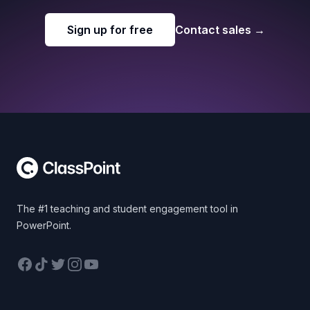
Sign up for free
Contact sales
→
Footer
The #1 teaching and student engagement tool in
PowerPoint.
Facebook
TikTok
Twitter
Instagram
YouTube