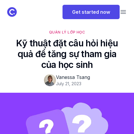
ClassPoint Logo
Get started now
Open
QUẢN LÝ LỚP HỌC
Kỹ thuật đặt câu hỏi hiệu
quả để tăng sự tham gia
của học sinh
Vanessa Tsang
July 21, 2023