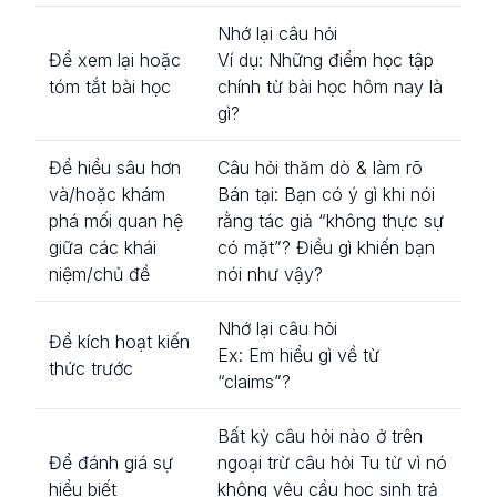
Nhớ lại câu hỏi
Để xem lại hoặc
Ví dụ:
Những điểm học tập
tóm tắt bài học
chính từ bài học hôm nay là
gì?
Để hiểu sâu hơn
Câu hỏi thăm dò & làm rõ
và/hoặc khám
Bán tại:
Bạn có ý gì khi nói
phá mối quan hệ
rằng tác giả “không thực sự
giữa các khái
có mặt”? Điều gì khiến bạn
niệm/chủ đề
nói như vậy?
Nhớ lại câu hỏi
Để kích hoạt kiến
Ex:
Em hiểu gì về từ
​​thức trước
“claims”?
Bất kỳ câu hỏi nào ở trên
Để đánh giá sự
ngoại trừ câu hỏi Tu từ vì nó
hiểu biết
không yêu cầu học sinh trả