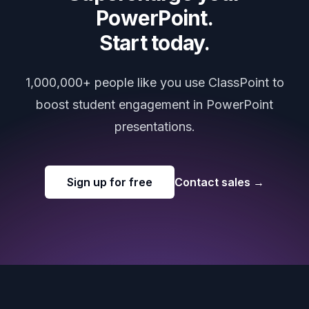
PowerPoint.
Start today.
1,000,000+ people like you use ClassPoint to
boost student engagement in PowerPoint
presentations.
Sign up for free
Contact sales
→
Footer