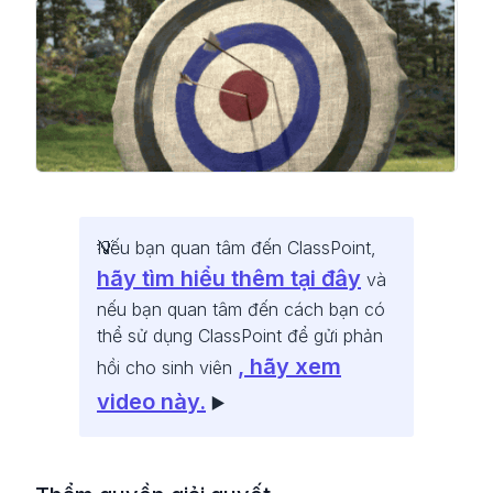
Nếu bạn quan tâm đến ClassPoint,
hãy tìm hiểu thêm tại đây
và
nếu bạn quan tâm đến cách bạn có
thể sử dụng ClassPoint để gửi phản
, hãy xem
hồi cho sinh viên
video này.
▶️