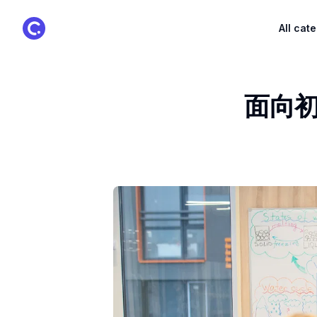
ClassPoint Logo
All cat
面向初