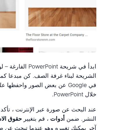
ابدأ في شريحة nt
الشريحة لبناء غرفة الصف. كن مبدعا كم
في Google عن بعض الصور واحفظها على سطح المكتب أو قم
خلال PowerPoint.
عند البحث عن صورة عبر الإنترنت ، تأك
النشر. ضمن
أدوات
، قم بتغيير
حقوق الا
آخر يمكنك تغييره وهو عندما تبحث عن ص