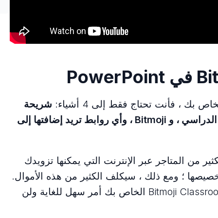
بك ، فأنت تحتاج فقط إلى 4 أشياء:
شريحة
PowerPoint فارغة ، وبعض صور الفصل الدراسي ، و Bitmoji ، وأي روابط تريد إضافتها إلى
ثير من المتاجر عبر الإنترنت التي يمكنها تزويدك
يصها ؛ ومع ذلك ، سيكلف الكثير من هذه الأموال.
لا أوصي باتباع هذا المسار ، لأن إنشاء Bitmoji Classroom الخاص بك أمر سهل للغاية ولن