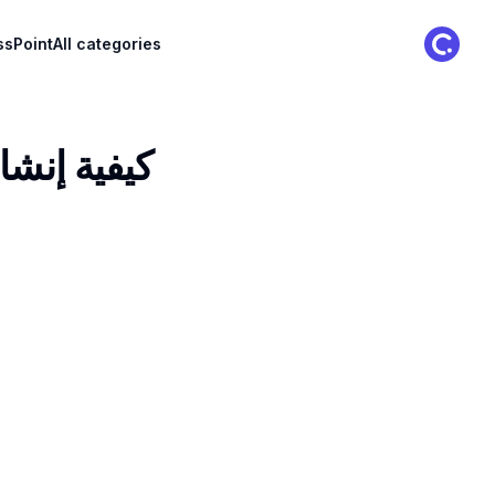
ClassPoint Logo
ssPoint
All categories