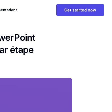
Get started now
sentations
werPoint
par étape