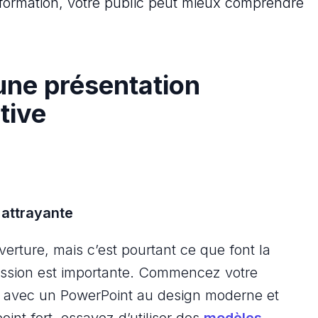
nformation, votre public peut mieux comprendre
une présentation
tive
attrayante
uverture, mais c’est pourtant ce que font la
ession est importante. Commencez votre
ic avec un PowerPoint au design moderne et
 point fort, essayez d’utiliser des
modèles