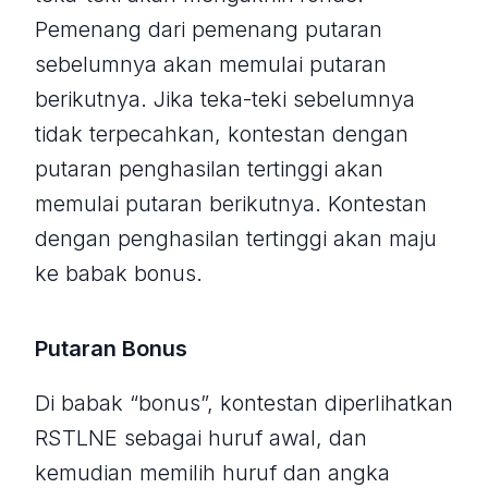
Pemenang dari pemenang putaran
sebelumnya akan memulai putaran
berikutnya. Jika teka-teki sebelumnya
tidak terpecahkan, kontestan dengan
putaran penghasilan tertinggi akan
memulai putaran berikutnya. Kontestan
dengan penghasilan tertinggi akan maju
ke babak bonus.
Putaran Bonus
Di babak “bonus”, kontestan diperlihatkan
RSTLNE sebagai huruf awal, dan
kemudian memilih huruf dan angka