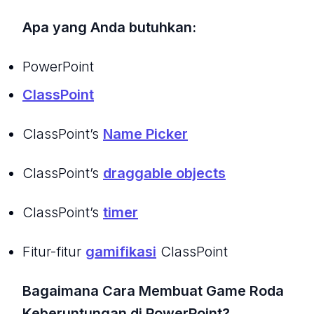
Apa yang Anda butuhkan:
PowerPoint
ClassPoint
ClassPoint’s
Name Picker
ClassPoint’s
draggable objects
ClassPoint’s
timer
Fitur-fitur
gamifikasi
ClassPoint
Bagaimana Cara Membuat Game Roda
Keberuntungan di PowerPoint?