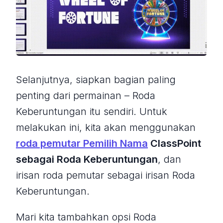
Selanjutnya, siapkan bagian paling
penting dari permainan – Roda
Keberuntungan itu sendiri. Untuk
melakukan ini, kita akan menggunakan
roda pemutar Pemilih Nama
ClassPoint
sebagai Roda Keberuntungan
, dan
irisan roda pemutar sebagai irisan Roda
Keberuntungan.
Mari kita tambahkan opsi Roda