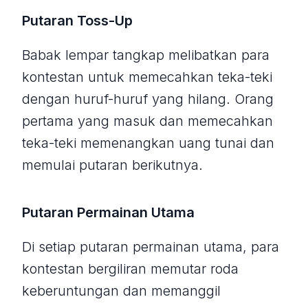
Putaran Toss-Up
Babak lempar tangkap melibatkan para
kontestan untuk memecahkan teka-teki
dengan huruf-huruf yang hilang. Orang
pertama yang masuk dan memecahkan
teka-teki memenangkan uang tunai dan
memulai putaran berikutnya.
Putaran Permainan Utama
Di setiap putaran permainan utama, para
kontestan bergiliran memutar roda
keberuntungan dan memanggil