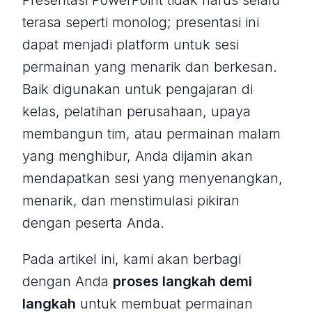
Presentasi PowerPoint tidak harus selalu
terasa seperti monolog; presentasi ini
dapat menjadi platform untuk sesi
permainan yang menarik dan berkesan.
Baik digunakan untuk pengajaran di
kelas, pelatihan perusahaan, upaya
membangun tim, atau permainan malam
yang menghibur, Anda dijamin akan
mendapatkan sesi yang menyenangkan,
menarik, dan menstimulasi pikiran
dengan peserta Anda.
Pada artikel ini, kami akan berbagi
dengan Anda
proses langkah demi
langkah
untuk membuat permainan