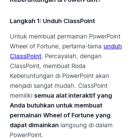
Langkah 1: Unduh ClassPoint
Untuk membuat permainan PowerPoint
Wheel of Fortune, pertama-tama
unduh
ClassPoint
. Percayalah, dengan
ClassPoint, membuat Roda
Keberuntungan di PowerPoint akan
menjadi sangat mudah. ClassPoint
memiliki
semua alat interaktif yang
Anda butuhkan untuk membuat
permainan Wheel of Fortune yang
dapat dimainkan
langsung di dalam
PowerPoint.