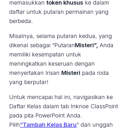
memasukkan
token khusus
ke dalam
daftar untuk putaran permainan yang
berbeda.
Misalnya, selama putaran kedua, yang
dikenal sebagai “Putaran
Misteri”,
Anda
memiliki kesempatan untuk
meningkatkan keseruan dengan
menyertakan Irisan
Misteri
pada roda
yang berputar!
Untuk mencapai hal ini, navigasikan ke
Daftar Kelas dalam tab Inknoe ClassPoint
pada pita PowerPoint Anda.
Pilih
“Tambah Kelas Baru
” dan unggah