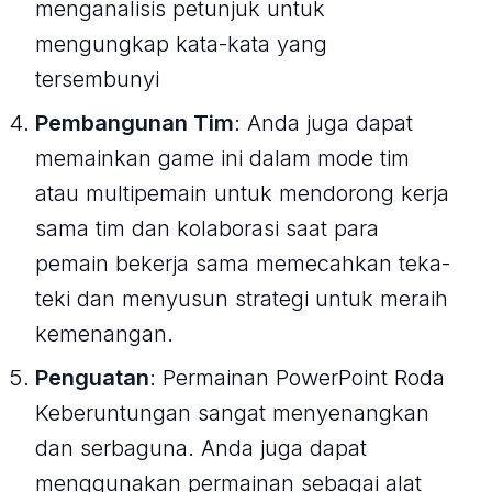
menganalisis petunjuk untuk
mengungkap kata-kata yang
tersembunyi
Pembangunan Tim
: Anda juga dapat
memainkan game ini dalam mode tim
atau multipemain untuk mendorong kerja
sama tim dan kolaborasi saat para
pemain bekerja sama memecahkan teka-
teki dan menyusun strategi untuk meraih
kemenangan.
Penguatan
: Permainan PowerPoint Roda
Keberuntungan sangat menyenangkan
dan serbaguna. Anda juga dapat
menggunakan permainan sebagai alat