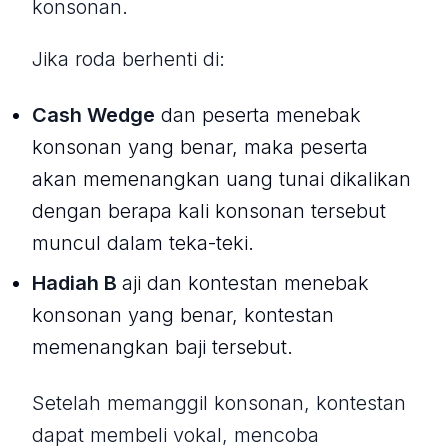
konsonan.
Jika roda berhenti di:
Cash Wedge
dan peserta menebak
konsonan yang benar, maka peserta
akan memenangkan uang tunai dikalikan
dengan berapa kali konsonan tersebut
muncul dalam teka-teki.
Hadiah B
aji dan kontestan menebak
konsonan yang benar, kontestan
memenangkan baji tersebut.
Setelah memanggil konsonan, kontestan
dapat membeli vokal, mencoba