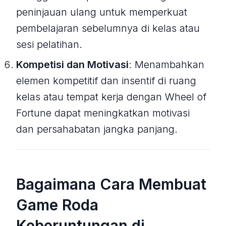
peninjauan ulang untuk memperkuat
pembelajaran sebelumnya di kelas atau
sesi pelatihan.
Kompetisi dan Motivasi
: Menambahkan
elemen kompetitif dan insentif di ruang
kelas atau tempat kerja dengan Wheel of
Fortune dapat meningkatkan motivasi
dan persahabatan jangka panjang.
Bagaimana Cara Membuat
Game Roda
Keberuntungan di