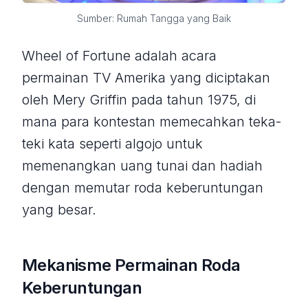
Sumber: Rumah Tangga yang Baik
Wheel of Fortune adalah acara
permainan TV Amerika yang diciptakan
oleh Mery Griffin pada tahun 1975, di
mana para kontestan memecahkan teka-
teki kata seperti algojo untuk
memenangkan uang tunai dan hadiah
dengan memutar roda keberuntungan
yang besar.
Mekanisme Permainan Roda
Keberuntungan