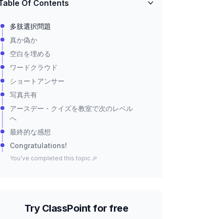
Table Of Contents
多肢選択問題
真か偽か
空白を埋める
ワードクラウド
ショートアンサー
写真共有
アースデー・クイズを教室で次のレベル
へ
最終的な感想
Congratulations!
You’ve completed this topic 🎉
Try ClassPoint for free