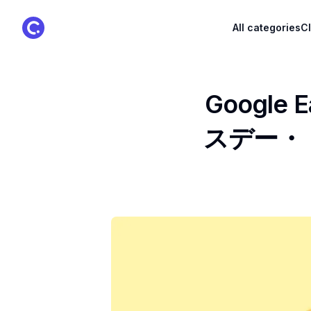
ClassPoint Logo
All categories
C
Google
スデー・ト