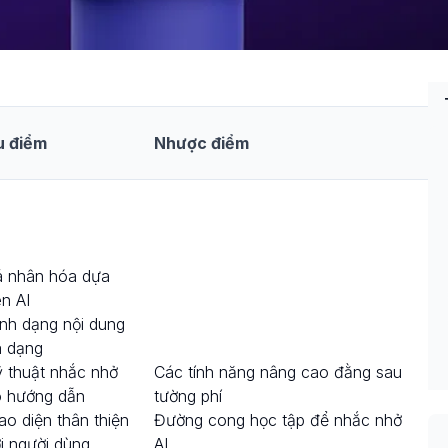
u điểm
Nhược điểm
 nhân hóa dựa
ên AI
nh dạng nội dung
a dạng
 thuật nhắc nhở
Các tính năng nâng cao đằng sau
 hướng dẫn
tường phí
ao diện thân thiện
Đường cong học tập để nhắc nhở
i người dùng
AI