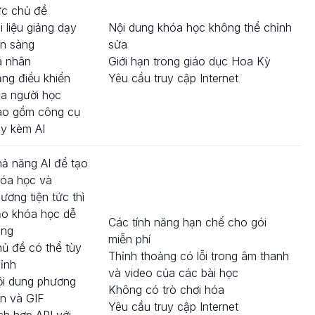
c chủ đề
i liệu giảng dạy
Nội dung khóa học không thể chỉnh
n sàng
sửa
á nhân
Giới hạn trong giáo dục Hoa Kỳ
ng điều khiển
Yêu cầu truy cập Internet
a người học
ao gồm công cụ
y kèm AI
ả năng AI để tạo
óa học và
ương tiện tức thì
o khóa học dễ
Các tính năng hạn chế cho gói
àng
miễn phí
ủ đề có thể tùy
Thỉnh thoảng có lỗi trong âm thanh
ỉnh
và video của các bài học
i dung phương
Không có trò chơi hóa
ện và GIF
Yêu cầu truy cập Internet
ch hợp API với