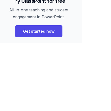
Try ClassPoint for free
All-in-one teaching and student
engagement in PowerPoint.
Get started now