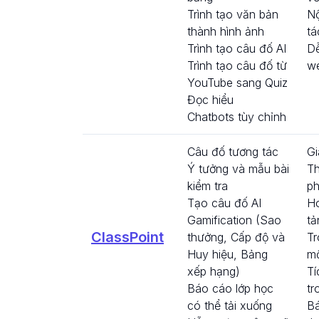
Trình tạo văn bản
Nộ
thành hình ảnh
tá
Trình tạo câu đố AI
Dễ
Trình tạo câu đố từ
w
YouTube sang Quiz
Đọc hiểu
Chatbots tùy chỉnh
Câu đố tương tác
Gi
Ý tưởng và mẫu bài
Th
kiểm tra
p
Tạo câu đố AI
Ho
Gamification (Sao
tả
ClassPoint
thưởng, Cấp độ và
Tr
Huy hiệu, Bảng
mộ
xếp hạng)
Tí
Báo cáo lớp học
tr
có thể tải xuống
Bá