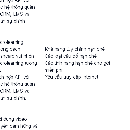
c hệ thống quản
 CRM, LMS và
ân sự chính
crolearning
hong cách
Khả năng tùy chỉnh hạn chế
ashcard vui nhộn
Các loại câu đố hạn chế
crolearning tương
Các tính năng hạn chế cho gói
c
miễn phí
ch hợp API với
Yêu cầu truy cập Internet
c hệ thống quản
 CRM, LMS và
ân sự chính.
i dung video
uyền cảm hứng và