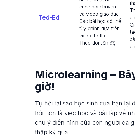
th
cuộc nói chuyện
Th
và video giáo dục
Ted-Ed
p
Các bài học có thể
Gi
tùy chỉnh dựa trên
tá
video TedEd
bà
Theo dõi tiến độ
ch
Microlearning – Bâ
giờ!
Tự hỏi tại sao học sinh của bạn lại
hội hơn là việc học và bài tập về n
chú ý điển hình của con người đã g
thập kỷ qua.