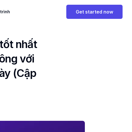
Get started now
 trình
tốt nhất
công với
này (Cập