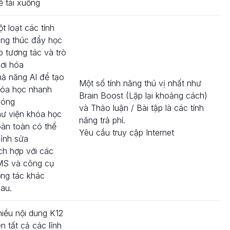
ể tải xuống
t loạt các tính
ng thúc đẩy học
p tương tác và trò
ơi hóa
ả năng AI để tạo
Một số tính năng thú vị nhất như
óa học nhanh
Brain Boost (Lặp lại khoảng cách)
hóng
và Thảo luận / Bài tập là các tính
ư viện khóa học
năng trả phí.
àn toàn có thể
Yêu cầu truy cập Internet
ỉnh sửa
ch hợp với các
MS và công cụ
ng tác khác
au.
iều nội dung K12
ên tất cả các lĩnh