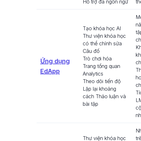
Hỗ trợ đa ngôn ngữ
th
Mộ
nă
Tạo khóa học AI
tậ
Thư viện khóa học
ch
có thể chỉnh sửa
Kh
Câu đố
kh
Trò chơi hóa
Ứng dụng
c
Trang tổng quan
Th
EdApp
Analytics
ho
Theo dõi tiến độ
ch
Lặp lại khoảng
Tí
cách Thảo luận và
L
bài tập
cộ
nh
Nh
Thư viện khóa học
tr