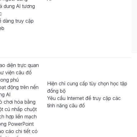
i dung AI tương
c
 dàng truy cập
eb
ao diện trực quan
ư viện câu đố
hong phú
Hiện chỉ cung cấp tùy chọn học tập
ạt động trên nền
đồng bộ
ng AI
Yêu cầu Internet để truy cập các
ò chơi hóa bằng
tính năng câu đố
t cú nhấp chuột
ch hợp liền mạch
ong PowerPoint
o cáo chi tiết có