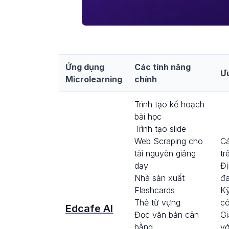
Ứng dụng
Các tính năng
Ư
Microlearning
chính
Trình tạo kế hoạch
bài học
Trình tạo slide
Web Scraping cho
Cá
tài nguyên giảng
tr
dạy
Đị
Nhà sản xuất
đ
Flashcards
Kỹ
Thẻ từ vựng
có
Edcafe AI
Đọc văn bản cân
Gi
bằng
vớ