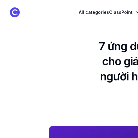
ClassPoint Logo
All categories
ClassPoint
7 ứng d
cho giá
người h