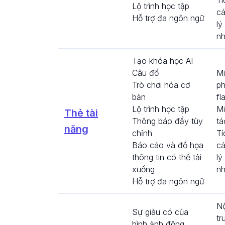
Lộ trình học tập
cá
Hỗ trợ đa ngôn ngữ
lý
nh
Tạo khóa học AI
Câu đố
Mi
Trò chơi hóa cơ
p
bản
fl
Lộ trình học tập
Mi
Thẻ tài
Thông báo đẩy tùy
tá
năng
chỉnh
Tí
Báo cáo và đồ họa
cá
thông tin có thể tải
lý
xuống
nh
Hỗ trợ đa ngôn ngữ
Nộ
Sự giàu có của
tr
hình ảnh động,