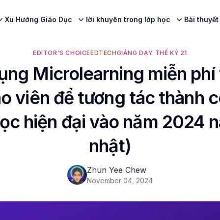
Xu Hướng Giáo Dục
lời khuyên trong lớp học
Bài thuyết
EDITOR'S CHOICE
EDTECH
GIẢNG DẠY THẾ KỶ 21
ụng Microlearning miễn phí 
o viên để tương tác thành 
ọc hiện đại vào năm 2024 
nhật)
Zhun Yee Chew
November 04, 2024