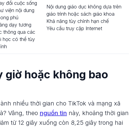
ay đổi cuộc sống
Nội dung giáo dục không dựa trên
ư viện nội dung
giáo trình hoặc sách giáo khoa
hong phú
Khả năng tùy chỉnh hạn chế
ảng dạy tương
Yêu cầu truy cập Internet
c thông qua các
i học có thể tùy
ỉnh
y giờ hoặc không bao
 dành nhiều thời gian cho TikTok và mạng xã
hà? Vâng, theo
nguồn tin
này, khoảng thời gian
iảm từ 12 giây xuống còn 8,25 giây trong hai