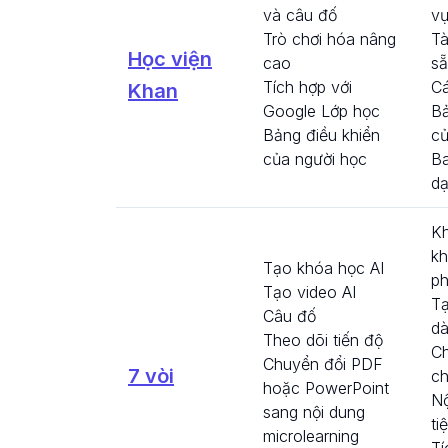
và câu đố
vự
Trò chơi hóa nâng
Tà
Học viện
cao
sẵ
Tích hợp với
C
Khan
Google Lớp học
Bả
Bảng điều khiển
củ
của người học
B
dạ
Kh
kh
Tạo khóa học AI
ph
Tạo video AI
Tạ
Câu đố
d
Theo dõi tiến độ
Ch
Chuyển đổi PDF
7 vòi
ch
hoặc PowerPoint
Nộ
sang nội dung
ti
microlearning
Tí