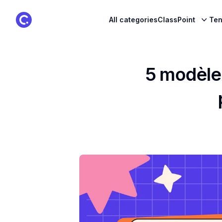
ClassPoint Logo
All categories
ClassPoint
Ten
5 modèles