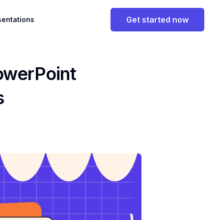
Get started now
sentations
PowerPoint
s