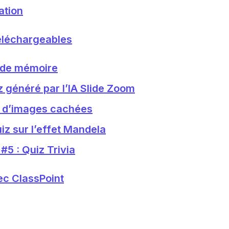
ation
éléchargeables
u de mémoire
z généré par l’IA Slide Zoom
u d’images cachées
iz sur l’effet Mandela
#5 : Quiz Trivia
ec ClassPoint