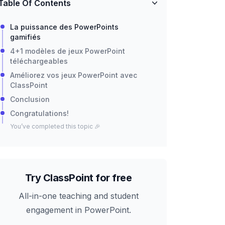
Table Of Contents
La puissance des PowerPoints
gamifiés
4+1 modèles de jeux PowerPoint
téléchargeables
Améliorez vos jeux PowerPoint avec
ClassPoint
Conclusion
Congratulations!
You’ve completed this topic 🎉
Try ClassPoint for free
All-in-one teaching and student
engagement in PowerPoint.