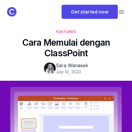
ClassPoint Logo
Get started now
Open
FEATURES
Cara Memulai dengan
ClassPoint
Sara Wanasek
July 10, 2023