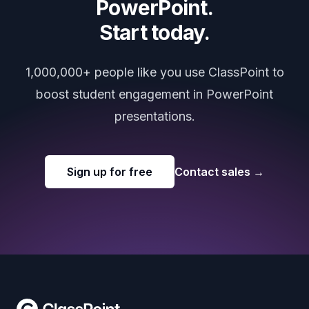
PowerPoint.
Start today.
1,000,000+ people like you use ClassPoint to
boost student engagement in PowerPoint
presentations.
Sign up for free
Contact sales
→
Footer