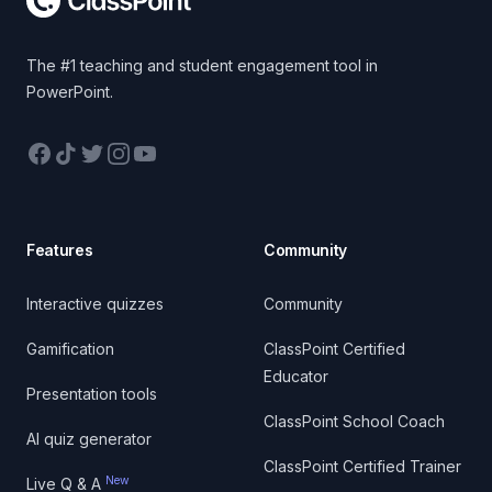
The #1 teaching and student engagement tool in
PowerPoint.
Facebook
TikTok
Twitter
Instagram
YouTube
Features
Community
Interactive quizzes
Community
Gamification
ClassPoint Certified
Educator
Presentation tools
ClassPoint School Coach
AI quiz generator
ClassPoint Certified Trainer
New
Live Q & A