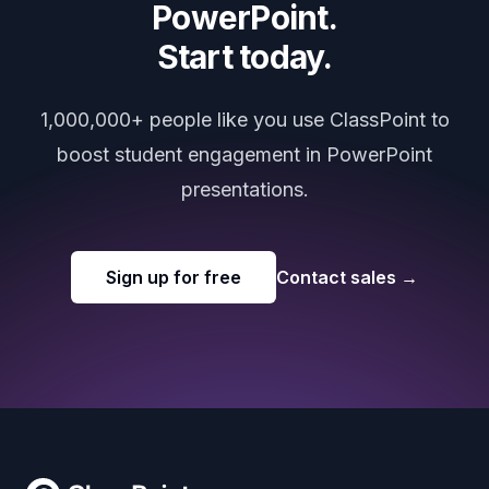
PowerPoint.
Start today.
1,000,000+ people like you use ClassPoint to
boost student engagement in PowerPoint
presentations.
Sign up for free
Contact sales
→
Footer