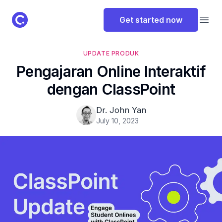
ClassPoint Logo
Get started now
Open
UPDATE PRODUK
Pengajaran Online Interaktif
dengan ClassPoint
Dr. John Yan
July 10, 2023