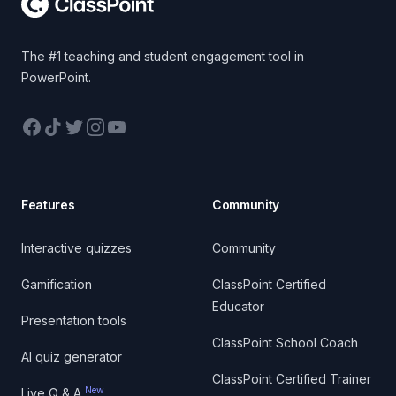
The #1 teaching and student engagement tool in
PowerPoint.
Facebook
TikTok
Twitter
Instagram
YouTube
Features
Community
Interactive quizzes
Community
Gamification
ClassPoint Certified
Educator
Presentation tools
ClassPoint School Coach
AI quiz generator
ClassPoint Certified Trainer
New
Live Q & A