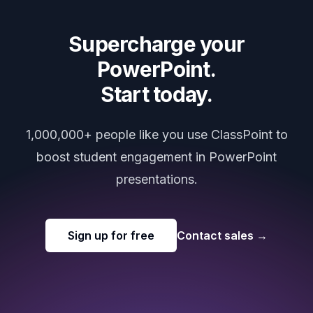
Supercharge your
PowerPoint.
Start today.
1,000,000+ people like you use ClassPoint to
boost student engagement in PowerPoint
presentations.
Sign up for free
Contact sales
→