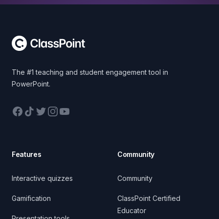
Footer
The #1 teaching and student engagement tool in
PowerPoint.
Facebook
TikTok
Twitter
Instagram
YouTube
Features
Community
Interactive quizzes
Community
Gamification
ClassPoint Certified
Educator
Presentation tools