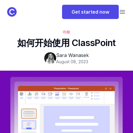
ClassPoint Logo
Get started now
Open
功能
如何开始使用 ClassPoint
Sara Wanasek
August 08, 2023