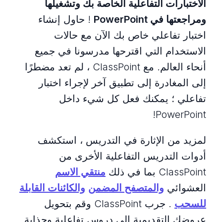
الاختبارات التفاعلية الخاصة بك وتشغيلها
ومراجعتها في PowerPoint
! حاول إنشاء
اختبار تفاعلي خاص بك الآن مع حالات
الاستخدام التي اقترحها مدرسونا في جميع
أنحاء العالم. مع ClassPoint ، لم تعد مضطرًا
إلى المغادرة إلى تطبيق آخر لإجراء اختبار
تفاعلي ؛ يمكنك فعل كل شيء داخل
PowerPoint!
لمزيد من الإثارة في التدريس ، استكشف
أدوات التدريس التفاعلية الأخرى من
ClassPoint بما في ذلك
منتقي الاسم
العشوائي
والمتصفح المضمن
والكائنات القابلة
للسحب
. جرب ClassPoint وقم بتحويل
عروضك التقديمية إلى دروس تفاعلية وجذابة