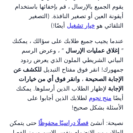
يقوم الجميع بالإرسال ، قم بإخفائها باستخدام
أيقونة العين أو تصغير النافذة. (التصغير
التلقائي هو
خيار تشغيل
أيضًا!)
عندما يجيب جميع طلابك على سؤالك ، يمكنك
”
إغلاق عمليات الإرسال
” ، وعرض الرسم
البياني الشريطي الملون الذي يعرض ردود
جمهورك! انقر فوق مفتاح التبديل
للكشف عن
الإجابة الصحيحة
،
وانقر فوق أي من خيارات
الإجابة
لإظهار الطلاب الذين أرسلوها. يمكنك
أيضًا
منح نجوم
لطلابك الذين أجابوا على
الأسئلة بشكل صحيح!
نصيحة: أنشئ
فصلًا دراسيًا محفوظًا
حتى يتمكن
الطلاب من الانضمام بنفس الاسم ورمز الفصل