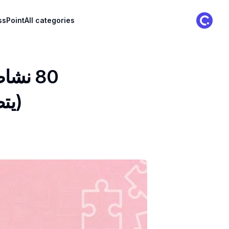
ClassPoint Logo
ssPoint
All categories
(يتضمن م