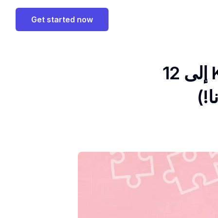
Get started now
80 نشاطا لاستراحة الدماغ للأطفال من K إلى 12