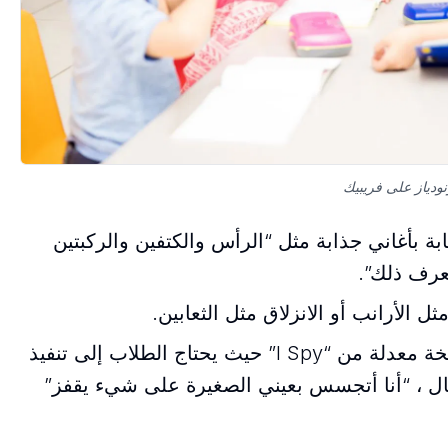
نودياز على فريبيك
ة بأغاني جذابة مثل “الرأس والكتفين والركبتين
تعرف ذلك”.
 الأرانب أو الانزلاق مثل الثعابين.
قم بتشغيل نسخة معدلة من “I Spy” حيث يحتاج الطلاب إلى تنفيذ
ثال ، “أنا أتجسس بعيني الصغيرة على شيء يقفز”