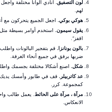
لون التصفيق.
انادي ألوانا مختلفة واجع
لهم.
هوكي بوكي.
اجعل الجميع يتحركون مع أغن
يقول سيمون.
استخدم أوامر بسيطة مثل 
اقفز”.
بالون بونانزا.
قم بتفجير البالونات واطلب
ضربها برفق في جميع أنحاء الغرفة.
شكل.
اصنع أشكالا مختلفة بجسمك واطلب
عد كاتربيلر.
قف في طابور وأمسك يديك. ر
كمجموعة. كرر.
مرآة ، مرآة على الحائط
. يعمل طالب واحد
الانعكاس.