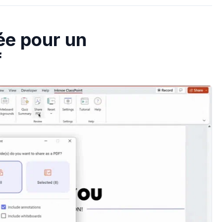
sée pour un
f