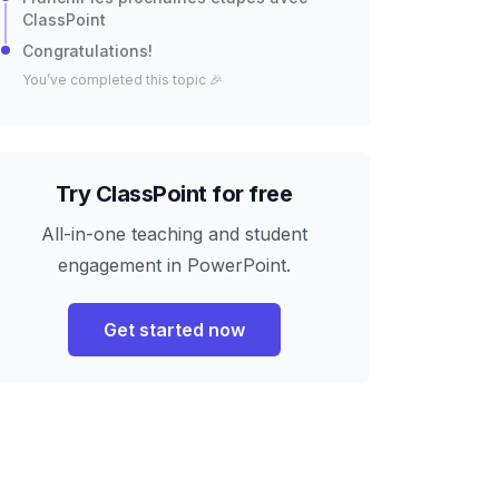
ClassPoint
Congratulations!
You’ve completed this topic 🎉
Try ClassPoint for free
All-in-one teaching and student
engagement in PowerPoint.
Get started now