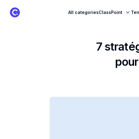
ClassPoint Logo
All categories
ClassPoint
Ten
7 straté
pour