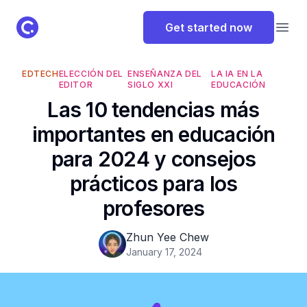
ClassPoint Logo
Get started now
Open
EDTECH
ELECCIÓN DEL
ENSEÑANZA DEL
LA IA EN LA
EDITOR
SIGLO XXI
EDUCACIÓN
Las 10 tendencias más
importantes en educación
para 2024 y consejos
prácticos para los
profesores
Zhun Yee Chew
January 17, 2024