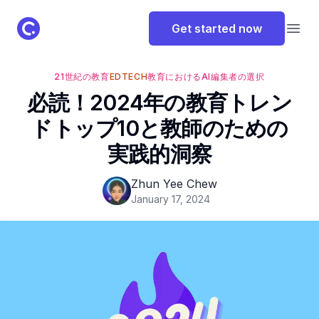
ClassPoint Logo
Get started now
Open
21世紀の教育
EDTECH
教育におけるAI
編集者の選択
必読！2024年の教育トレン
ドトップ10と教師のための
実践的洞察
Zhun Yee Chew
January 17, 2024